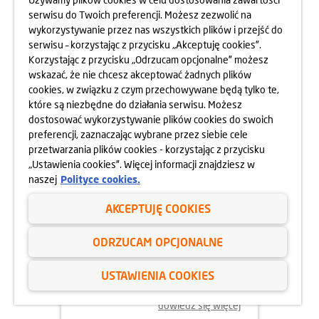
MOKOTOWA SPORTOWEGO
serwisu do Twoich preferencji. Możesz zezwolić na
10.05.2025
wykorzystywanie przez nas wszystkich plików i przejść do
dowiedz się więcej
serwisu – korzystając z przycisku „Akceptuję cookies”.
Korzystając z przycisku „Odrzucam opcjonalne” możesz
wskazać, że nie chcesz akceptować żadnych plików
cookies, w związku z czym przechowywane będą tylko te,
które są niezbędne do działania serwisu. Możesz
dostosować wykorzystywanie plików cookies do swoich
preferencji, zaznaczając wybrane przez siebie cele
przetwarzania plików cookies - korzystając z przycisku
„Ustawienia cookies”. Więcej informacji znajdziesz w
naszej
Polityce cookies.
AKCEPTUJĘ COOKIES
24.04.2025
ODRZUCAM OPCJONALNE
800 MIESZKAŃ BEZ WKŁADU
WŁASNEGO
USTAWIENIA COOKIES
dowiedz się więcej