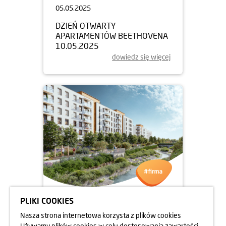
05.05.2025
DZIEŃ OTWARTY
APARTAMENTÓW BEETHOVENA
10.05.2025
dowiedz się więcej
PLIKI COOKIES
05.05.2025
Nasza strona internetowa korzysta z plików cookies
DZIEŃ OTWARTY
Używamy plików cookies w celu dostosowania zawartości