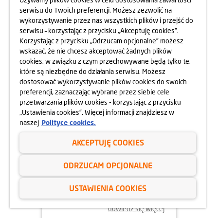
serwisu do Twoich preferencji. Możesz zezwolić na
wykorzystywanie przez nas wszystkich plików i przejść do
dowiedz się więcej
serwisu – korzystając z przycisku „Akceptuję cookies”.
Korzystając z przycisku „Odrzucam opcjonalne” możesz
wskazać, że nie chcesz akceptować żadnych plików
cookies, w związku z czym przechowywane będą tylko te,
które są niezbędne do działania serwisu. Możesz
dostosować wykorzystywanie plików cookies do swoich
preferencji, zaznaczając wybrane przez siebie cele
przetwarzania plików cookies - korzystając z przycisku
„Ustawienia cookies”. Więcej informacji znajdziesz w
naszej
Polityce cookies.
AKCEPTUJĘ COOKIES
02.06.2025
ODRZUCAM OPCJONALNE
ODYSEJA UMYSŁU 2025
USTAWIENIA COOKIES
dowiedz się więcej