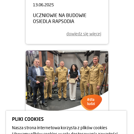
13.06.2025
UCZNIOWIE NA BUDOWIE
OSIEDLA RAPSODIA
dowiedz się więcej
PLIKI COOKIES
05.06.2025
Nasza strona internetowa korzysta z plików cookies
DBAMY O FORMĘ STRAŻAKÓW
Używamy plików cookies w celu dostosowania zawartości