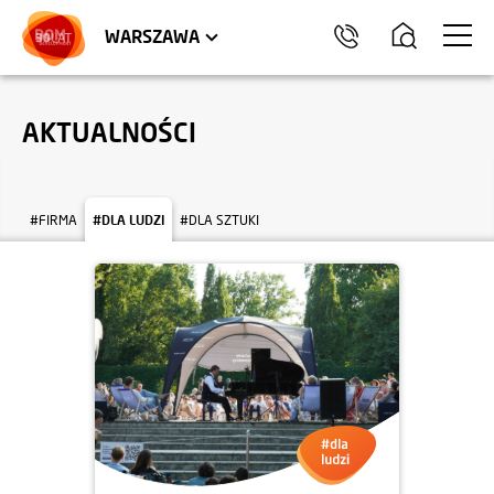
LOKALE USŁUGOWE
HEL
WARSZAWA
AKTUALNOŚCI
#FIRMA
#DLA LUDZI
#DLA SZTUKI