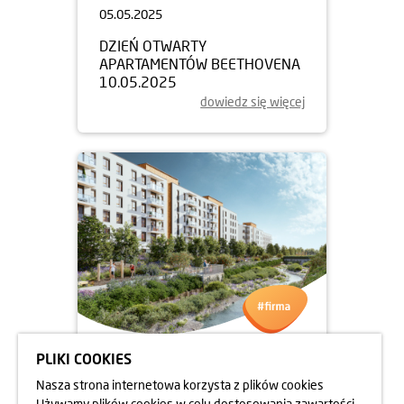
05.05.2025
DZIEŃ OTWARTY
APARTAMENTÓW BEETHOVENA
10.05.2025
dowiedz się więcej
PLIKI COOKIES
05.05.2025
Nasza strona internetowa korzysta z plików cookies
DZIEŃ OTWARTY
Używamy plików cookies w celu dostosowania zawartości