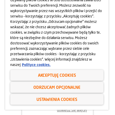
MOKOTOWA SPORTOWEGO
serwisu do Twoich preferencji. Możesz zezwolić na
10.05.2025
wykorzystywanie przez nas wszystkich plików i przejść do
dowiedz się więcej
serwisu – korzystając z przycisku „Akceptuję cookies”.
Korzystając z przycisku „Odrzucam opcjonalne” możesz
wskazać, że nie chcesz akceptować żadnych plików
cookies, w związku z czym przechowywane będą tylko te,
które są niezbędne do działania serwisu. Możesz
dostosować wykorzystywanie plików cookies do swoich
preferencji, zaznaczając wybrane przez siebie cele
przetwarzania plików cookies - korzystając z przycisku
„Ustawienia cookies”. Więcej informacji znajdziesz w
naszej
Polityce cookies.
AKCEPTUJĘ COOKIES
24.04.2025
ODRZUCAM OPCJONALNE
800 MIESZKAŃ BEZ WKŁADU
WŁASNEGO
USTAWIENIA COOKIES
dowiedz się więcej