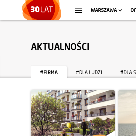
WROCŁAW
MIESZKANIA
KRA
AP
WARSZAWA
O
AKTUALNOŚCI
#FIRMA
#DLA LUDZI
#DLA 