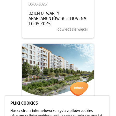
05.05.2025
DZIEŃ OTWARTY
APARTAMENTÓW BEETHOVENA
10.05.2025
dowiedz się więcej
PLIKI COOKIES
05.05.2025
Nasza strona internetowa korzysta z plików cookies
DZIEŃ OTWARTY
Używamy plików cookies w celu dostosowania zawartości