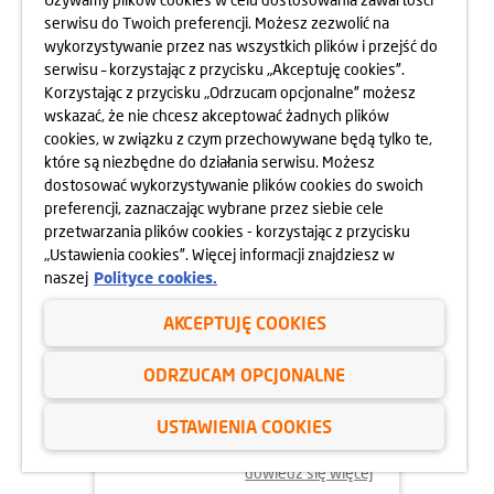
MOKOTOWA SPORTOWEGO
serwisu do Twoich preferencji. Możesz zezwolić na
10.05.2025
wykorzystywanie przez nas wszystkich plików i przejść do
dowiedz się więcej
serwisu – korzystając z przycisku „Akceptuję cookies”.
Korzystając z przycisku „Odrzucam opcjonalne” możesz
wskazać, że nie chcesz akceptować żadnych plików
cookies, w związku z czym przechowywane będą tylko te,
które są niezbędne do działania serwisu. Możesz
dostosować wykorzystywanie plików cookies do swoich
preferencji, zaznaczając wybrane przez siebie cele
przetwarzania plików cookies - korzystając z przycisku
„Ustawienia cookies”. Więcej informacji znajdziesz w
naszej
Polityce cookies.
AKCEPTUJĘ COOKIES
24.04.2025
ODRZUCAM OPCJONALNE
800 MIESZKAŃ BEZ WKŁADU
WŁASNEGO
USTAWIENIA COOKIES
dowiedz się więcej