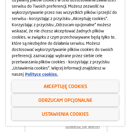
MOKOTOWA SPORTOWEGO
serwisu do Twoich preferencji. Możesz zezwolić na
10.05.2025
wykorzystywanie przez nas wszystkich plików i przejść do
dowiedz się więcej
serwisu – korzystając z przycisku „Akceptuję cookies”.
Korzystając z przycisku „Odrzucam opcjonalne” możesz
wskazać, że nie chcesz akceptować żadnych plików
cookies, w związku z czym przechowywane będą tylko te,
które są niezbędne do działania serwisu. Możesz
dostosować wykorzystywanie plików cookies do swoich
preferencji, zaznaczając wybrane przez siebie cele
przetwarzania plików cookies - korzystając z przycisku
„Ustawienia cookies”. Więcej informacji znajdziesz w
naszej
Polityce cookies.
AKCEPTUJĘ COOKIES
24.04.2025
ODRZUCAM OPCJONALNE
800 MIESZKAŃ BEZ WKŁADU
WŁASNEGO
USTAWIENIA COOKIES
dowiedz się więcej