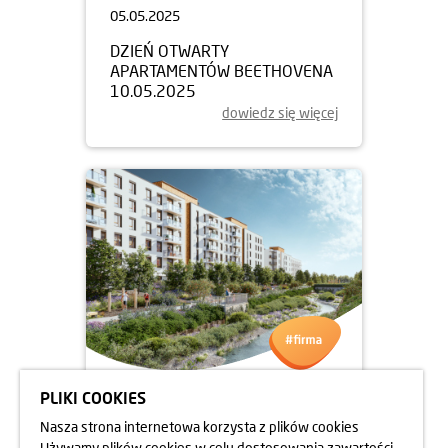
05.05.2025
DZIEŃ OTWARTY
APARTAMENTÓW BEETHOVENA
10.05.2025
dowiedz się więcej
PLIKI COOKIES
05.05.2025
Nasza strona internetowa korzysta z plików cookies
DZIEŃ OTWARTY
Używamy plików cookies w celu dostosowania zawartości