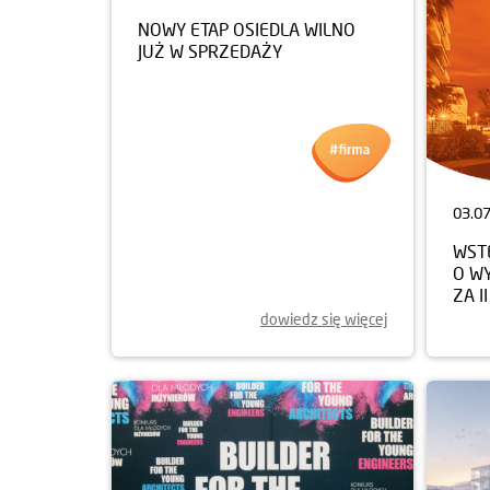
09.07.2025
03.0
NOWY ETAP OSIEDLA WILNO
WST
JUŻ W SPRZEDAŻY
O W
ZA I
dowiedz się więcej