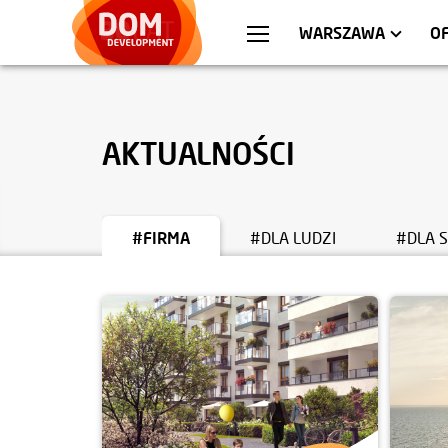
WROCŁAW
MIESZKANIA
KRA
AP
WARSZAWA
O
AKTUALNOŚCI
#FIRMA
#DLA LUDZI
#DLA 