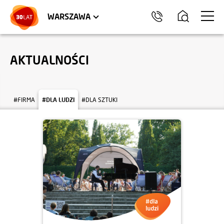
LOKALE USŁUGOWE
HEL
WARSZAWA
AKTUALNOŚCI
#FIRMA
#DLA LUDZI
#DLA SZTUKI