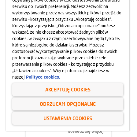
serwisu do Twoich preferencji. Możesz zezwolić na
wykorzystywanie przez nas wszystkich plików i przejść do
dowiedz się więcej
serwisu – korzystając z przycisku „Akceptuję cookies”.
Korzystając z przycisku „Odrzucam opcjonalne” możesz
wskazać, że nie chcesz akceptować żadnych plików
cookies, w związku z czym przechowywane będą tylko te,
które są niezbędne do działania serwisu. Możesz
dostosować wykorzystywanie plików cookies do swoich
preferencji, zaznaczając wybrane przez siebie cele
przetwarzania plików cookies - korzystając z przycisku
„Ustawienia cookies”. Więcej informacji znajdziesz w
naszej
Polityce cookies.
AKCEPTUJĘ COOKIES
02.06.2025
ODRZUCAM OPCJONALNE
ODYSEJA UMYSŁU 2025
USTAWIENIA COOKIES
dowiedz się więcej