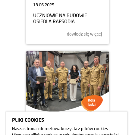
13.06.2025
UCZNIOWIE NA BUDOWIE
OSIEDLA RAPSODIA
dowiedz się więcej
PLIKI COOKIES
05.06.2025
Nasza strona internetowa korzysta z plików cookies
DBAMY O FORMĘ STRAŻAKÓW
Używamy plików cookies w celu dostosowania zawartości