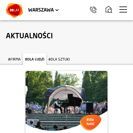
LOKALE USŁUGOWE
HEL
WARSZAWA
AKTUALNOŚCI
#FIRMA
#DLA LUDZI
#DLA SZTUKI