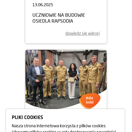
13.06.2025
UCZNIOWIE NA BUDOWIE
OSIEDLA RAPSODIA
dowiedz się więcej
PLIKI COOKIES
05.06.2025
Nasza strona internetowa korzysta z plików cookies
DBAMY O FORMĘ STRAŻAKÓW
Używamy plików cookies w celu dostosowania zawartości