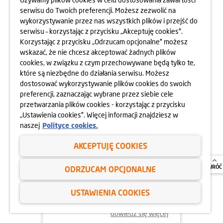
serwisu do Twoich preferencji. Możesz zezwolić na
wykorzystywanie przez nas wszystkich plików i przejść do
dowiedz się więcej
serwisu – korzystając z przycisku „Akceptuję cookies”.
Korzystając z przycisku „Odrzucam opcjonalne” możesz
wskazać, że nie chcesz akceptować żadnych plików
cookies, w związku z czym przechowywane będą tylko te,
24.04.2025
które są niezbędne do działania serwisu. Możesz
800 MIESZKAŃ BEZ WKŁADU
dostosować wykorzystywanie plików cookies do swoich
WŁASNEGO
preferencji, zaznaczając wybrane przez siebie cele
przetwarzania plików cookies - korzystając z przycisku
„Ustawienia cookies”. Więcej informacji znajdziesz w
naszej
Polityce cookies.
AKCEPTUJĘ COOKIES
ODRZUCAM OPCJONALNE
USTAWIENIA COOKIES
dowiedz się więcej