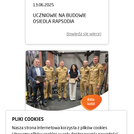
13.06.2025
UCZNIOWIE NA BUDOWIE
OSIEDLA RAPSODIA
dowiedz się więcej
PLIKI COOKIES
05.06.2025
Nasza strona internetowa korzysta z plików cookies
DBAMY O FORMĘ STRAŻAKÓW
Używamy plików cookies w celu dostosowania zawartości