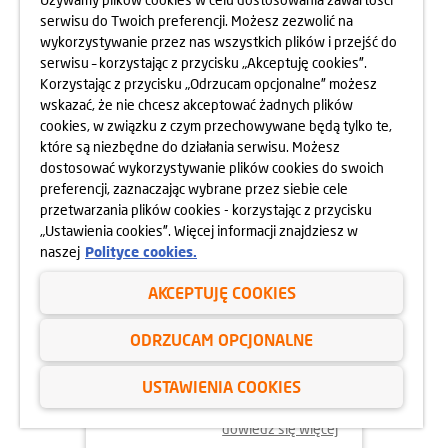
serwisu do Twoich preferencji. Możesz zezwolić na
wykorzystywanie przez nas wszystkich plików i przejść do
dowiedz się więcej
serwisu – korzystając z przycisku „Akceptuję cookies”.
Korzystając z przycisku „Odrzucam opcjonalne” możesz
wskazać, że nie chcesz akceptować żadnych plików
cookies, w związku z czym przechowywane będą tylko te,
które są niezbędne do działania serwisu. Możesz
dostosować wykorzystywanie plików cookies do swoich
preferencji, zaznaczając wybrane przez siebie cele
przetwarzania plików cookies - korzystając z przycisku
„Ustawienia cookies”. Więcej informacji znajdziesz w
naszej
Polityce cookies.
AKCEPTUJĘ COOKIES
02.06.2025
ODRZUCAM OPCJONALNE
ODYSEJA UMYSŁU 2025
USTAWIENIA COOKIES
dowiedz się więcej