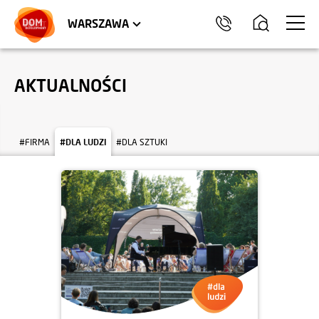
LOKALE USŁUGOWE
HEL
WARSZAWA
AKTUALNOŚCI
#FIRMA
#DLA LUDZI
#DLA SZTUKI