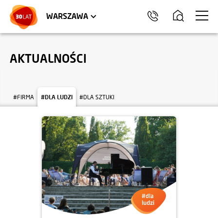
LOKALE USŁUGOWE
HEL
WARSZAWA
AKTUALNOŚCI
#FIRMA
#DLA LUDZI
#DLA SZTUKI