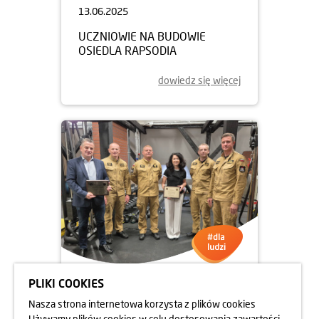
13.06.2025
UCZNIOWIE NA BUDOWIE
OSIEDLA RAPSODIA
dowiedz się więcej
PLIKI COOKIES
05.06.2025
Nasza strona internetowa korzysta z plików cookies
DBAMY O FORMĘ STRAŻAKÓW
Używamy plików cookies w celu dostosowania zawartości