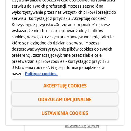
serwisu do Twoich preferencji. Możesz zezwolić na
wykorzystywanie przez nas wszystkich plików i przejść do
dowiedz się więcej
serwisu – korzystając z przycisku „Akceptuję cookies”.
Korzystając z przycisku „Odrzucam opcjonalne” możesz
wskazać, że nie chcesz akceptować żadnych plików
cookies, w związku z czym przechowywane będą tylko te,
które są niezbędne do działania serwisu. Możesz
dostosować wykorzystywanie plików cookies do swoich
preferencji, zaznaczając wybrane przez siebie cele
przetwarzania plików cookies - korzystając z przycisku
„Ustawienia cookies”. Więcej informacji znajdziesz w
naszej
Polityce cookies.
AKCEPTUJĘ COOKIES
02.06.2025
ODRZUCAM OPCJONALNE
ODYSEJA UMYSŁU 2025
USTAWIENIA COOKIES
dowiedz się więcej