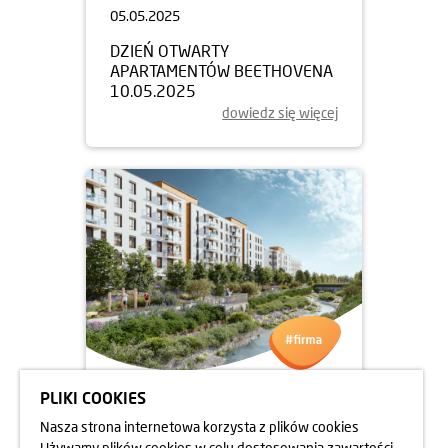
05.05.2025
DZIEŃ OTWARTY
APARTAMENTÓW BEETHOVENA
10.05.2025
dowiedz się więcej
PLIKI COOKIES
05.05.2025
Nasza strona internetowa korzysta z plików cookies
DZIEŃ OTWARTY
Używamy plików cookies w celu dostosowania zawartości