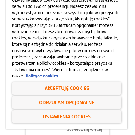
MOKOTOWA SPORTOWEGO
serwisu do Twoich preferencji. Możesz zezwolić na
10.05.2025
wykorzystywanie przez nas wszystkich plików i przejść do
dowiedz się więcej
serwisu – korzystając z przycisku „Akceptuję cookies”.
Korzystając z przycisku „Odrzucam opcjonalne” możesz
wskazać, że nie chcesz akceptować żadnych plików
cookies, w związku z czym przechowywane będą tylko te,
które są niezbędne do działania serwisu. Możesz
dostosować wykorzystywanie plików cookies do swoich
preferencji, zaznaczając wybrane przez siebie cele
przetwarzania plików cookies - korzystając z przycisku
„Ustawienia cookies”. Więcej informacji znajdziesz w
naszej
Polityce cookies.
AKCEPTUJĘ COOKIES
24.04.2025
ODRZUCAM OPCJONALNE
800 MIESZKAŃ BEZ WKŁADU
WŁASNEGO
USTAWIENIA COOKIES
dowiedz się więcej