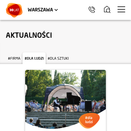
LOKALE USŁUGOWE
HEL
WARSZAWA
AKTUALNOŚCI
#FIRMA
#DLA LUDZI
#DLA SZTUKI