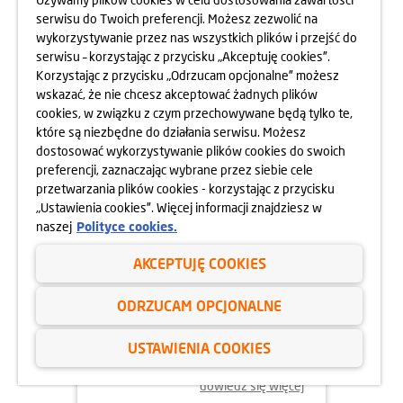
serwisu do Twoich preferencji. Możesz zezwolić na
wykorzystywanie przez nas wszystkich plików i przejść do
dowiedz się więcej
serwisu – korzystając z przycisku „Akceptuję cookies”.
Korzystając z przycisku „Odrzucam opcjonalne” możesz
wskazać, że nie chcesz akceptować żadnych plików
cookies, w związku z czym przechowywane będą tylko te,
które są niezbędne do działania serwisu. Możesz
dostosować wykorzystywanie plików cookies do swoich
preferencji, zaznaczając wybrane przez siebie cele
przetwarzania plików cookies - korzystając z przycisku
„Ustawienia cookies”. Więcej informacji znajdziesz w
naszej
Polityce cookies.
AKCEPTUJĘ COOKIES
02.06.2025
ODRZUCAM OPCJONALNE
ODYSEJA UMYSŁU 2025
USTAWIENIA COOKIES
dowiedz się więcej