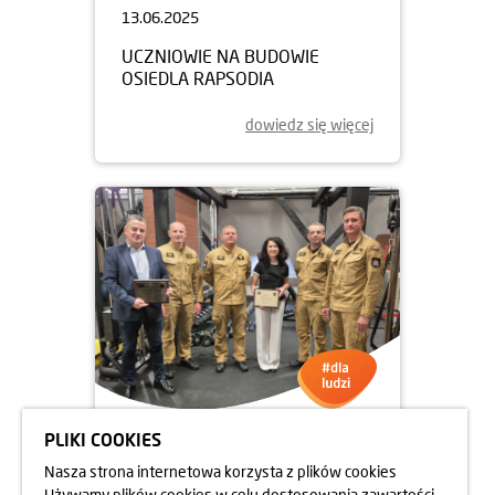
13.06.2025
UCZNIOWIE NA BUDOWIE
OSIEDLA RAPSODIA
dowiedz się więcej
PLIKI COOKIES
05.06.2025
Nasza strona internetowa korzysta z plików cookies
DBAMY O FORMĘ STRAŻAKÓW
Używamy plików cookies w celu dostosowania zawartości