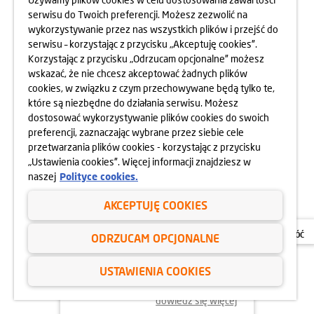
serwisu do Twoich preferencji. Możesz zezwolić na
wykorzystywanie przez nas wszystkich plików i przejść do
dowiedz się więcej
serwisu – korzystając z przycisku „Akceptuję cookies”.
Korzystając z przycisku „Odrzucam opcjonalne” możesz
wskazać, że nie chcesz akceptować żadnych plików
cookies, w związku z czym przechowywane będą tylko te,
24.04.2025
które są niezbędne do działania serwisu. Możesz
800 MIESZKAŃ BEZ WKŁADU
dostosować wykorzystywanie plików cookies do swoich
WŁASNEGO
preferencji, zaznaczając wybrane przez siebie cele
przetwarzania plików cookies - korzystając z przycisku
„Ustawienia cookies”. Więcej informacji znajdziesz w
naszej
Polityce cookies.
AKCEPTUJĘ COOKIES
ODRZUCAM OPCJONALNE
USTAWIENIA COOKIES
dowiedz się więcej