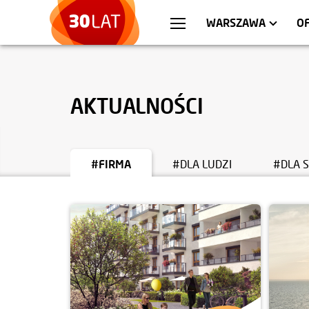
WROCŁAW
MIESZKANIA
KRA
AP
WARSZAWA
O
AKTUALNOŚCI
#FIRMA
#DLA LUDZI
#DLA 