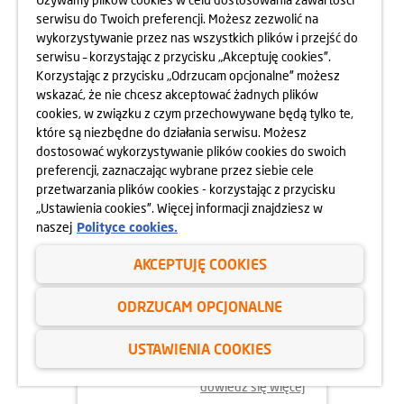
serwisu do Twoich preferencji. Możesz zezwolić na
wykorzystywanie przez nas wszystkich plików i przejść do
dowiedz się więcej
serwisu – korzystając z przycisku „Akceptuję cookies”.
Korzystając z przycisku „Odrzucam opcjonalne” możesz
wskazać, że nie chcesz akceptować żadnych plików
cookies, w związku z czym przechowywane będą tylko te,
które są niezbędne do działania serwisu. Możesz
dostosować wykorzystywanie plików cookies do swoich
preferencji, zaznaczając wybrane przez siebie cele
przetwarzania plików cookies - korzystając z przycisku
„Ustawienia cookies”. Więcej informacji znajdziesz w
naszej
Polityce cookies.
AKCEPTUJĘ COOKIES
02.06.2025
ODRZUCAM OPCJONALNE
ODYSEJA UMYSŁU 2025
USTAWIENIA COOKIES
dowiedz się więcej