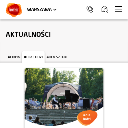
LOKALE USŁUGOWE
HEL
WARSZAWA
AKTUALNOŚCI
#FIRMA
#DLA LUDZI
#DLA SZTUKI