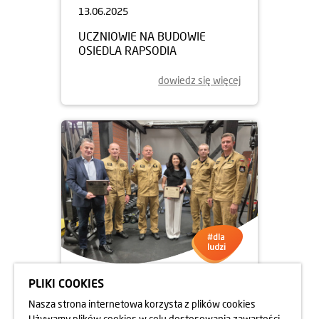
13.06.2025
UCZNIOWIE NA BUDOWIE
OSIEDLA RAPSODIA
dowiedz się więcej
PLIKI COOKIES
05.06.2025
Nasza strona internetowa korzysta z plików cookies
DBAMY O FORMĘ STRAŻAKÓW
Używamy plików cookies w celu dostosowania zawartości