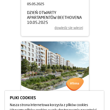
05.05.2025
DZIEŃ OTWARTY
APARTAMENTÓW BEETHOVENA
10.05.2025
dowiedz się więcej
PLIKI COOKIES
05.05.2025
Nasza strona internetowa korzysta z plików cookies
DZIEŃ OTWARTY
Używamy plików cookies w celu dostosowania zawartości