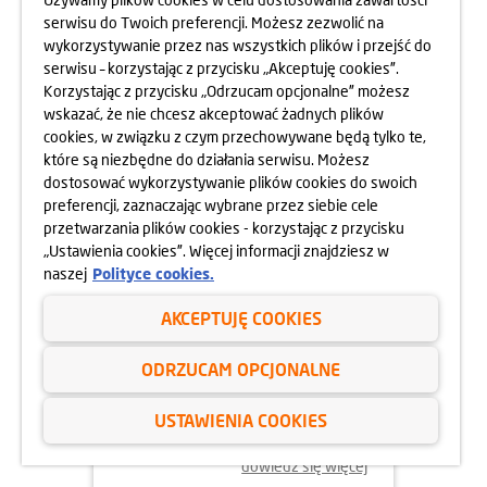
MOKOTOWA SPORTOWEGO
serwisu do Twoich preferencji. Możesz zezwolić na
10.05.2025
wykorzystywanie przez nas wszystkich plików i przejść do
dowiedz się więcej
serwisu – korzystając z przycisku „Akceptuję cookies”.
Korzystając z przycisku „Odrzucam opcjonalne” możesz
wskazać, że nie chcesz akceptować żadnych plików
cookies, w związku z czym przechowywane będą tylko te,
które są niezbędne do działania serwisu. Możesz
dostosować wykorzystywanie plików cookies do swoich
preferencji, zaznaczając wybrane przez siebie cele
przetwarzania plików cookies - korzystając z przycisku
„Ustawienia cookies”. Więcej informacji znajdziesz w
naszej
Polityce cookies.
AKCEPTUJĘ COOKIES
24.04.2025
ODRZUCAM OPCJONALNE
800 MIESZKAŃ BEZ WKŁADU
WŁASNEGO
USTAWIENIA COOKIES
dowiedz się więcej