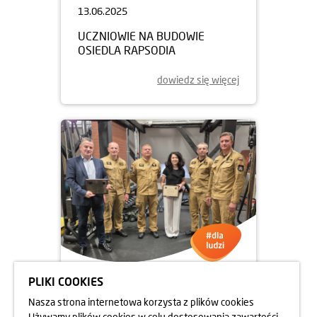
13.06.2025
UCZNIOWIE NA BUDOWIE
OSIEDLA RAPSODIA
dowiedz się więcej
PLIKI COOKIES
05.06.2025
Nasza strona internetowa korzysta z plików cookies
DBAMY O FORMĘ STRAŻAKÓW
Używamy plików cookies w celu dostosowania zawartości