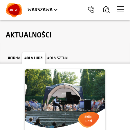
LOKALE USŁUGOWE
HEL
WARSZAWA
AKTUALNOŚCI
#FIRMA
#DLA LUDZI
#DLA SZTUKI