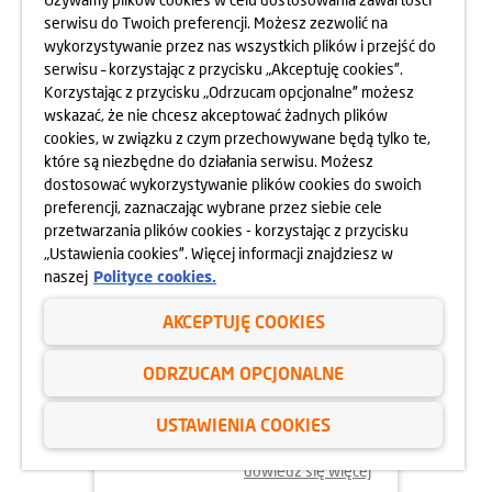
serwisu do Twoich preferencji. Możesz zezwolić na
wykorzystywanie przez nas wszystkich plików i przejść do
dowiedz się więcej
serwisu – korzystając z przycisku „Akceptuję cookies”.
Korzystając z przycisku „Odrzucam opcjonalne” możesz
wskazać, że nie chcesz akceptować żadnych plików
cookies, w związku z czym przechowywane będą tylko te,
które są niezbędne do działania serwisu. Możesz
dostosować wykorzystywanie plików cookies do swoich
preferencji, zaznaczając wybrane przez siebie cele
przetwarzania plików cookies - korzystając z przycisku
„Ustawienia cookies”. Więcej informacji znajdziesz w
naszej
Polityce cookies.
AKCEPTUJĘ COOKIES
02.06.2025
ODRZUCAM OPCJONALNE
ODYSEJA UMYSŁU 2025
USTAWIENIA COOKIES
dowiedz się więcej