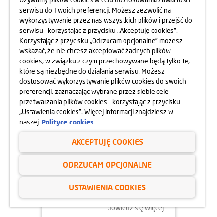
serwisu do Twoich preferencji. Możesz zezwolić na
wykorzystywanie przez nas wszystkich plików i przejść do
dowiedz się więcej
serwisu – korzystając z przycisku „Akceptuję cookies”.
Korzystając z przycisku „Odrzucam opcjonalne” możesz
wskazać, że nie chcesz akceptować żadnych plików
cookies, w związku z czym przechowywane będą tylko te,
które są niezbędne do działania serwisu. Możesz
dostosować wykorzystywanie plików cookies do swoich
preferencji, zaznaczając wybrane przez siebie cele
przetwarzania plików cookies - korzystając z przycisku
„Ustawienia cookies”. Więcej informacji znajdziesz w
naszej
Polityce cookies.
AKCEPTUJĘ COOKIES
02.06.2025
ODRZUCAM OPCJONALNE
ODYSEJA UMYSŁU 2025
USTAWIENIA COOKIES
dowiedz się więcej