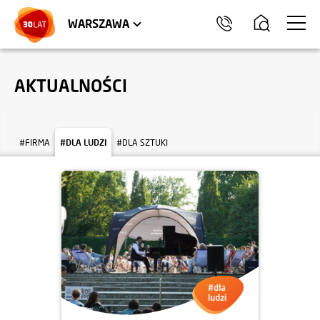
LOKALE USŁUGOWE
HEL
WARSZAWA
AKTUALNOŚCI
#FIRMA
#DLA LUDZI
#DLA SZTUKI