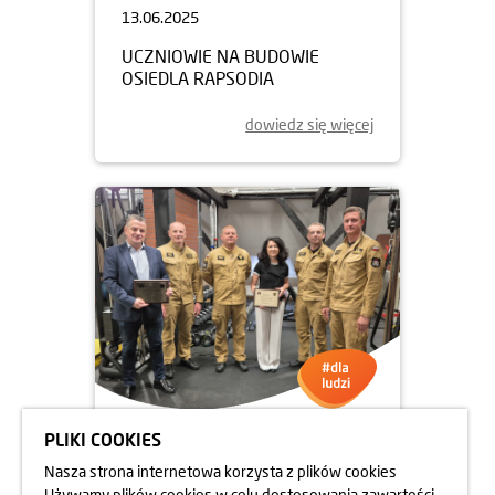
13.06.2025
UCZNIOWIE NA BUDOWIE
OSIEDLA RAPSODIA
dowiedz się więcej
PLIKI COOKIES
05.06.2025
Nasza strona internetowa korzysta z plików cookies
DBAMY O FORMĘ STRAŻAKÓW
Używamy plików cookies w celu dostosowania zawartości