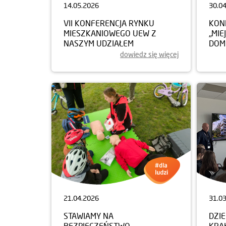
14.05.2026
30.0
VII KONFERENCJA RYNKU
KON
MIESZKANIOWEGO UEW Z
„MIE
NASZYM UDZIAŁEM
DOM
dowiedz się więcej
21.04.2026
31.0
STAWIAMY NA
DZI
BEZPIECZEŃSTWO
KRA