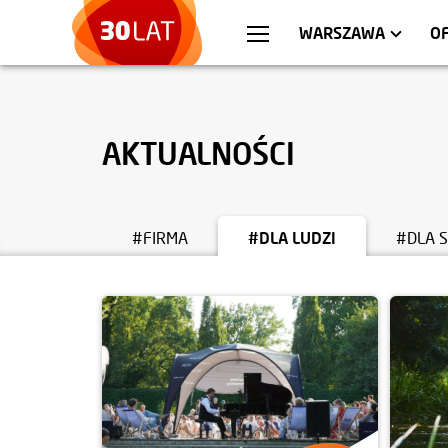
WROCŁAW
MIESZKANIA
KRA
AP
WARSZAWA
O
AKTUALNOŚCI
#FIRMA
#DLA LUDZI
#DLA 