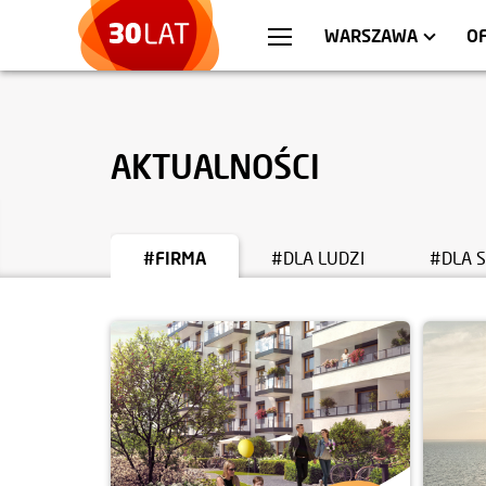
WROCŁAW
MIESZKANIA
KRA
AP
WARSZAWA
O
AKTUALNOŚCI
#FIRMA
#DLA LUDZI
#DLA 