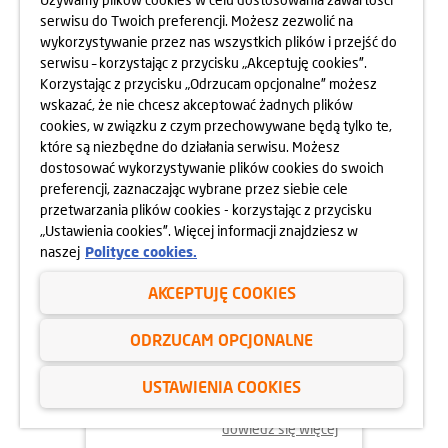
MOKOTOWA SPORTOWEGO
serwisu do Twoich preferencji. Możesz zezwolić na
10.05.2025
wykorzystywanie przez nas wszystkich plików i przejść do
dowiedz się więcej
serwisu – korzystając z przycisku „Akceptuję cookies”.
Korzystając z przycisku „Odrzucam opcjonalne” możesz
wskazać, że nie chcesz akceptować żadnych plików
cookies, w związku z czym przechowywane będą tylko te,
które są niezbędne do działania serwisu. Możesz
dostosować wykorzystywanie plików cookies do swoich
preferencji, zaznaczając wybrane przez siebie cele
przetwarzania plików cookies - korzystając z przycisku
„Ustawienia cookies”. Więcej informacji znajdziesz w
naszej
Polityce cookies.
AKCEPTUJĘ COOKIES
24.04.2025
ODRZUCAM OPCJONALNE
800 MIESZKAŃ BEZ WKŁADU
WŁASNEGO
USTAWIENIA COOKIES
dowiedz się więcej