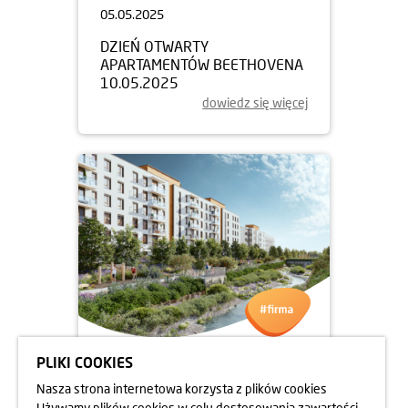
05.05.2025
DZIEŃ OTWARTY
APARTAMENTÓW BEETHOVENA
10.05.2025
dowiedz się więcej
PLIKI COOKIES
05.05.2025
Nasza strona internetowa korzysta z plików cookies
DZIEŃ OTWARTY
Używamy plików cookies w celu dostosowania zawartości