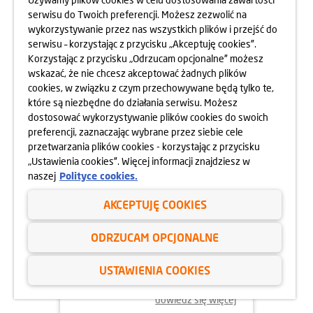
serwisu do Twoich preferencji. Możesz zezwolić na
wykorzystywanie przez nas wszystkich plików i przejść do
dowiedz się więcej
serwisu – korzystając z przycisku „Akceptuję cookies”.
Korzystając z przycisku „Odrzucam opcjonalne” możesz
wskazać, że nie chcesz akceptować żadnych plików
cookies, w związku z czym przechowywane będą tylko te,
które są niezbędne do działania serwisu. Możesz
dostosować wykorzystywanie plików cookies do swoich
preferencji, zaznaczając wybrane przez siebie cele
przetwarzania plików cookies - korzystając z przycisku
„Ustawienia cookies”. Więcej informacji znajdziesz w
naszej
Polityce cookies.
AKCEPTUJĘ COOKIES
02.06.2025
ODRZUCAM OPCJONALNE
ODYSEJA UMYSŁU 2025
USTAWIENIA COOKIES
dowiedz się więcej