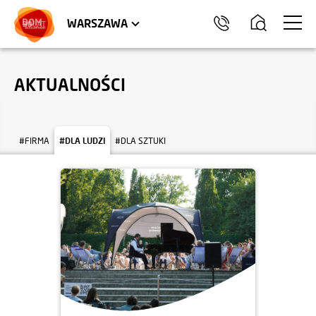
LOKALE USŁUGOWE
HEL
WARSZAWA
AKTUALNOŚCI
#FIRMA
#DLA LUDZI
#DLA SZTUKI