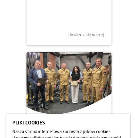
dowiedz się więcej
PLIKI COOKIES
05.06.2025
Nasza strona internetowa korzysta z plików cookies
DBAMY O FORMĘ STRAŻAKÓW
Używamy plików cookies w celu dostosowania zawartości