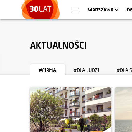
WROCŁAW
MIESZKANIA
KRA
AP
WARSZAWA
O
AKTUALNOŚCI
#FIRMA
#DLA LUDZI
#DLA 