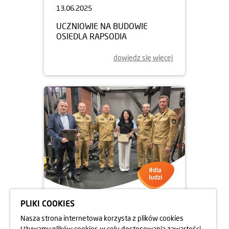
13.06.2025
UCZNIOWIE NA BUDOWIE
OSIEDLA RAPSODIA
dowiedz się więcej
PLIKI COOKIES
05.06.2025
Nasza strona internetowa korzysta z plików cookies
DBAMY O FORMĘ STRAŻAKÓW
Używamy plików cookies w celu dostosowania zawartości