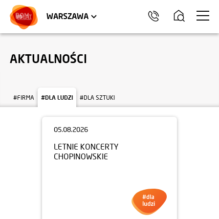
LOKALE USŁUGOWE
HEL
WARSZAWA
AKTUALNOŚCI
#FIRMA
#DLA LUDZI
#DLA SZTUKI