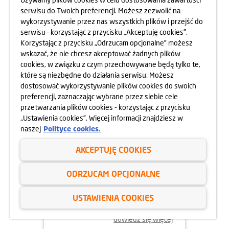
serwisu do Twoich preferencji. Możesz zezwolić na
wykorzystywanie przez nas wszystkich plików i przejść do
dowiedz się więcej
serwisu – korzystając z przycisku „Akceptuję cookies”.
Korzystając z przycisku „Odrzucam opcjonalne” możesz
wskazać, że nie chcesz akceptować żadnych plików
cookies, w związku z czym przechowywane będą tylko te,
które są niezbędne do działania serwisu. Możesz
dostosować wykorzystywanie plików cookies do swoich
preferencji, zaznaczając wybrane przez siebie cele
przetwarzania plików cookies - korzystając z przycisku
„Ustawienia cookies”. Więcej informacji znajdziesz w
naszej
Polityce cookies.
AKCEPTUJĘ COOKIES
02.06.2025
ODRZUCAM OPCJONALNE
ODYSEJA UMYSŁU 2025
USTAWIENIA COOKIES
dowiedz się więcej