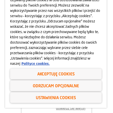
HARMONIA MOKOTÓW
serwisu do Twoich preferencji. Możesz zezwolić na
10.05.2025
wykorzystywanie przez nas wszystkich plików i przejść do
dowiedz się więcej
serwisu – korzystając z przycisku „Akceptuję cookies”.
Korzystając z przycisku „Odrzucam opcjonalne” możesz
wskazać, że nie chcesz akceptować żadnych plików
cookies, w związku z czym przechowywane będą tylko te,
które są niezbędne do działania serwisu. Możesz
dostosować wykorzystywanie plików cookies do swoich
preferencji, zaznaczając wybrane przez siebie cele
przetwarzania plików cookies - korzystając z przycisku
„Ustawienia cookies”. Więcej informacji znajdziesz w
naszej
Polityce cookies.
AKCEPTUJĘ COOKIES
05.05.2025
ODRZUCAM OPCJONALNE
DZIEŃ OTWARTY
APARTAMENTÓW BEETHOVENA
USTAWIENIA COOKIES
10.05.2025
dowiedz się więcej