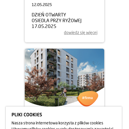
12.05.2025
DZIEŃ OTWARTY
OSIEDLA PRZY RYŻOWEJ
17.05.2025
dowiedz się więcej
PLIKI COOKIES
05.05.2025
Nasza strona internetowa korzysta z plików cookies
DZIEŃ OTWARTY OSIEDLA
Używamy plików cookies w celu dostosowania zawartości