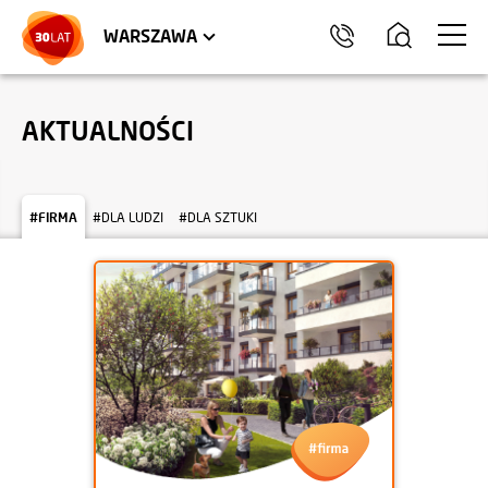
LOKALE USŁUGOWE
HEL
WARSZAWA
AKTUALNOŚCI
#FIRMA
#DLA LUDZI
#DLA SZTUKI