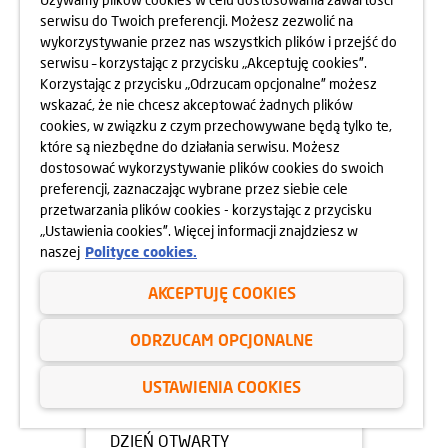
serwisu do Twoich preferencji. Możesz zezwolić na
05.05.2025
wykorzystywanie przez nas wszystkich plików i przejść do
DZIEŃ OTWARTY OSIEDLA
serwisu – korzystając z przycisku „Akceptuję cookies”.
HARMONIA MOKOTÓW
Korzystając z przycisku „Odrzucam opcjonalne” możesz
10.05.2025
wskazać, że nie chcesz akceptować żadnych plików
dowiedz się więcej
cookies, w związku z czym przechowywane będą tylko te,
które są niezbędne do działania serwisu. Możesz
dostosować wykorzystywanie plików cookies do swoich
preferencji, zaznaczając wybrane przez siebie cele
przetwarzania plików cookies - korzystając z przycisku
„Ustawienia cookies”. Więcej informacji znajdziesz w
naszej
Polityce cookies.
AKCEPTUJĘ COOKIES
ODRZUCAM OPCJONALNE
USTAWIENIA COOKIES
05.05.2025
DZIEŃ OTWARTY