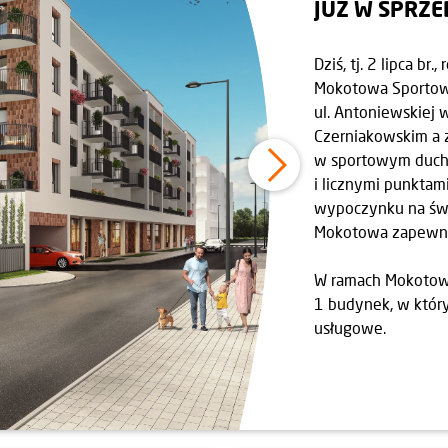
JUŻ W SPRZ
Dziś, tj. 2 lipca b
Mokotowa Sportowe
ul. Antoniewskiej 
Czerniakowskim a 
w sportowym duchu
i licznymi punkta
wypoczynku na świ
Mokotowa zapewni 
W ramach Mokotow
1 budynek, w który
usługowe.