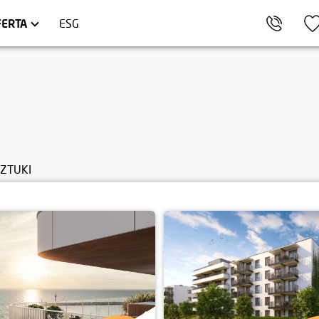
KÓW
ARTAMENTY INWESTYCYJNE
TRÓJMIASTO
HEL
LOKALE USŁUGOWE
FERTA
ESG
SZTUKI