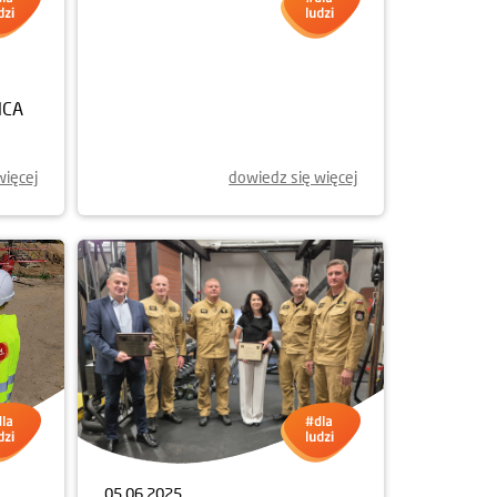
21.07.2025
ŃCA
SPRZĄTANIE RZEKI... Z KAJAKA!
więcej
dowiedz się więcej
05.06.2025