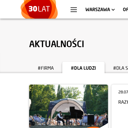
WROCŁAW
MIESZKANIA
KRA
AP
WARSZAWA
O
AKTUALNOŚCI
#FIRMA
#DLA LUDZI
#DLA 