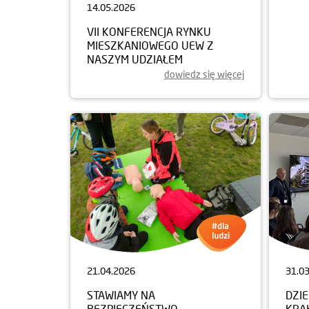
14.05.2026
30.0
VII KONFERENCJA RYNKU
KON
MIESZKANIOWEGO UEW Z
„MIE
NASZYM UDZIAŁEM
DOM
dowiedz się więcej
21.04.2026
31.0
STAWIAMY NA
DZI
BEZPIECZEŃSTWO
KRA