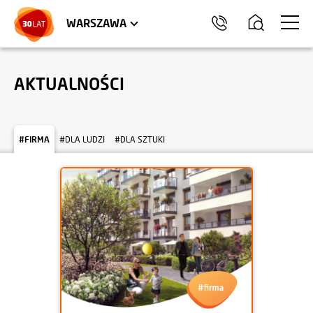
LOKALE USŁUGOWE
HEL
WARSZAWA
AKTUALNOŚCI
#FIRMA
#DLA LUDZI
#DLA SZTUKI