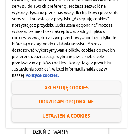
serwisu do Twoich preferencji. Możesz zezwolić na
05.05.2025
wykorzystywanie przez nas wszystkich plików i przejść do
DZIEŃ OTWARTY OSIEDLA
serwisu – korzystając z przycisku „Akceptuję cookies”.
HARMONIA MOKOTÓW
Korzystając z przycisku „Odrzucam opcjonalne” możesz
10.05.2025
wskazać, że nie chcesz akceptować żadnych plików
dowiedz się więcej
cookies, w związku z czym przechowywane będą tylko te,
które są niezbędne do działania serwisu. Możesz
dostosować wykorzystywanie plików cookies do swoich
preferencji, zaznaczając wybrane przez siebie cele
przetwarzania plików cookies - korzystając z przycisku
„Ustawienia cookies”. Więcej informacji znajdziesz w
naszej
Polityce cookies.
AKCEPTUJĘ COOKIES
ODRZUCAM OPCJONALNE
USTAWIENIA COOKIES
05.05.2025
DZIEŃ OTWARTY