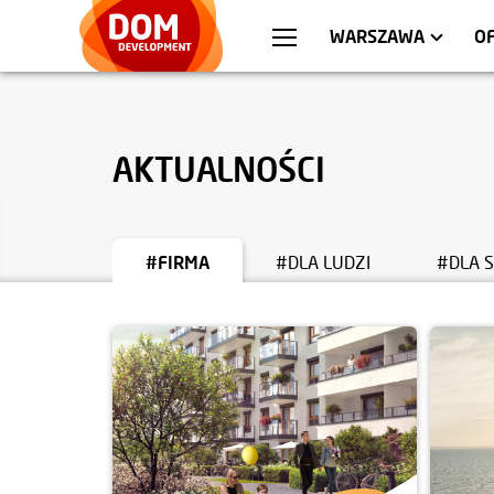
WROCŁAW
MIESZKANIA
KRA
AP
WARSZAWA
O
AKTUALNOŚCI
#FIRMA
#DLA LUDZI
#DLA 