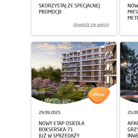
SKORZYSTAJ ZE SPECJALNEJ
NOWY
PROMOCJI!
MIE
MET
dowiedz się więcej
29.09.2025
25.0
NOWY ETAP OSIEDLA
APA
BOKSERSKA 71
GRZ
JUŻ W SPRZEDAŻY
INW