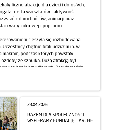
ały liczne atrakcje dla dzieci i dorosłych,
bogata oferta warsztatów i aktywności.
rzystać z dmuchańców, animacji oraz
aci waty cukrowej i popcornu.
eresowaniem cieszyła się rozbudowana
 Uczestnicy chętnie brali udział m.in. w
ia makram, podczas których powstały
i ozdoby ze sznurka. Dużą atrakcją był
omnych baniek mydlanych. Popularnością
 zajęcia ruchowe, w tym warsztaty acroyogi.
 frekwencja, ale także wyjątkowo dobra
przyjała wspólnemu spędzaniu czasu i
ich relacji. Cieszymy się, że mogliśmy być
enia i wesprzeć inicjatywę, która od lat
ńców.