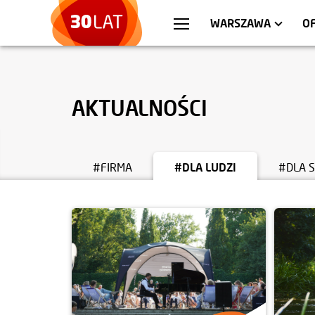
WROCŁAW
MIESZKANIA
KRA
AP
WARSZAWA
O
AKTUALNOŚCI
#FIRMA
#DLA LUDZI
#DLA 