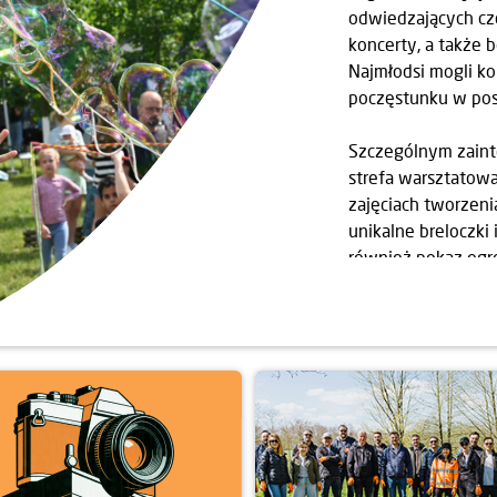
odwiedzających czek
koncerty, a także 
Najmłodsi mogli ko
poczęstunku w post
Szczególnym zaint
strefa warsztatowa.
zajęciach tworzen
unikalne breloczki 
również pokaz ogr
cieszyły się także
Dopisała nie tylko
atmosfera, która s
budowaniu sąsiedzk
częścią tego wydarz
integruje mieszka