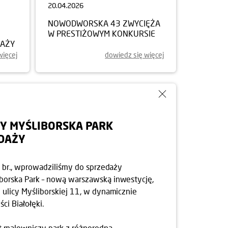
20.04.2026
NOWODWORSKA 43 ZWYCIĘŻA
W PRESTIŻOWYM KONKURSIE
DAŻY
więcej
dowiedz się więcej
Y MYŚLIBORSKA PARK
EDAŻY
ca br., wprowadziliśmy do sprzedaży
borska Park – nową warszawską inwestycję,
 ulicy Myśliborskiej 11, w dynamicznie
ści Białołęki.
t malowniczy park z różnorodną