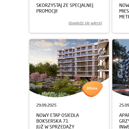
SKORZYSTAJ ZE SPECJALNEJ
NOWY
PROMOCJI!
MIE
MET
dowiedz się więcej
29.09.2025
25.0
NOWY ETAP OSIEDLA
APA
BOKSERSKA 71
GRZ
JUŻ W SPRZEDAŻY
INW