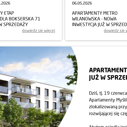
5.2026
06.05.2026
Y ETAP
APARTAMENTY METRO
EDLA BOKSERSKA 71
WILANOWSKA - NOWA
 W SPRZEDAŻY
INWESTYCJA JUŻ W SPRZE
dowiedz się więcej
dowiedz się 
APARTAMENT
JUŻ W SPRZ
Dziś, tj. 19 czerw
Apartamenty Myśli
zlokalizowaną przy
rozwijającej się czę
Atutem osiedla jes