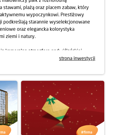
a stawami, plażą oraz placem zabaw, który
 i aktywnemu wypoczynkowi. Prestiżowy
ji podkreślają starannie wyselekcjonowane
eniowe oraz elegancka kolorystyka
i ziemi i natury.
ia kameralną atmosferę nadwiślańskiej
a jednocześnie wygodny dojazd do centrum
strona inwestycji
u znajdują się tereny rekreacyjne, a także
ugowe, supermarkety i Galeria Północna, co
nne życie staje się komfortowe.
e powstaną 4 budynki ze 166