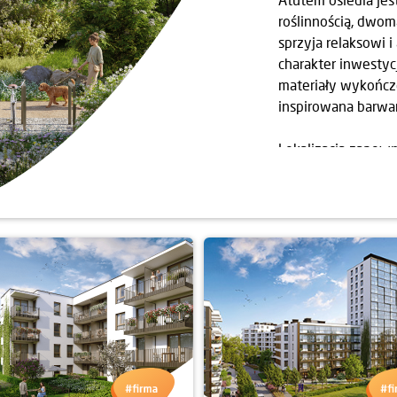
roślinnością, dwom
sprzyja relaksowi
charakter inwestyc
materiały wykończ
inspirowana barwam
Lokalizacja zapewn
części Białołęki, 
Warszawy. W pobliż
szkoły, punkty usł
sprawia, że codzie
W pierwszym etapi
apartamentami.