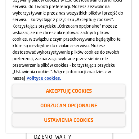
serwisu do Twoich preferencji. Możesz zezwolić na
05.05.2025
wykorzystywanie przez nas wszystkich plików i przejść do
DZIEŃ OTWARTY OSIEDLA
serwisu – korzystając z przycisku „Akceptuję cookies”.
HARMONIA MOKOTÓW
Korzystając z przycisku „Odrzucam opcjonalne” możesz
10.05.2025
wskazać, że nie chcesz akceptować żadnych plików
dowiedz się więcej
cookies, w związku z czym przechowywane będą tylko te,
które są niezbędne do działania serwisu. Możesz
dostosować wykorzystywanie plików cookies do swoich
preferencji, zaznaczając wybrane przez siebie cele
przetwarzania plików cookies - korzystając z przycisku
„Ustawienia cookies”. Więcej informacji znajdziesz w
naszej
Polityce cookies.
AKCEPTUJĘ COOKIES
ODRZUCAM OPCJONALNE
USTAWIENIA COOKIES
05.05.2025
DZIEŃ OTWARTY