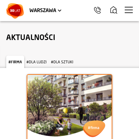
LOKALE USŁUGOWE
HEL
WARSZAWA
AKTUALNOŚCI
#FIRMA
#DLA LUDZI
#DLA SZTUKI