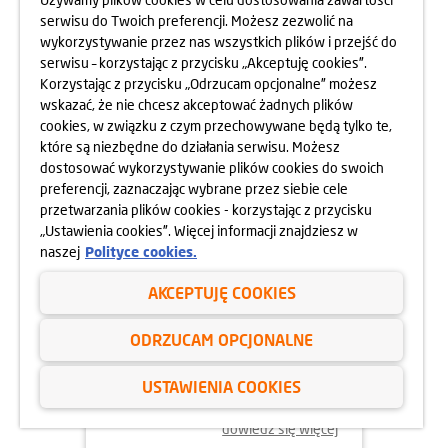
MOKOTOWA SPORTOWEGO
serwisu do Twoich preferencji. Możesz zezwolić na
10.05.2025
wykorzystywanie przez nas wszystkich plików i przejść do
dowiedz się więcej
serwisu – korzystając z przycisku „Akceptuję cookies”.
Korzystając z przycisku „Odrzucam opcjonalne” możesz
wskazać, że nie chcesz akceptować żadnych plików
cookies, w związku z czym przechowywane będą tylko te,
które są niezbędne do działania serwisu. Możesz
dostosować wykorzystywanie plików cookies do swoich
preferencji, zaznaczając wybrane przez siebie cele
przetwarzania plików cookies - korzystając z przycisku
„Ustawienia cookies”. Więcej informacji znajdziesz w
naszej
Polityce cookies.
AKCEPTUJĘ COOKIES
24.04.2025
ODRZUCAM OPCJONALNE
800 MIESZKAŃ BEZ WKŁADU
WŁASNEGO
USTAWIENIA COOKIES
dowiedz się więcej