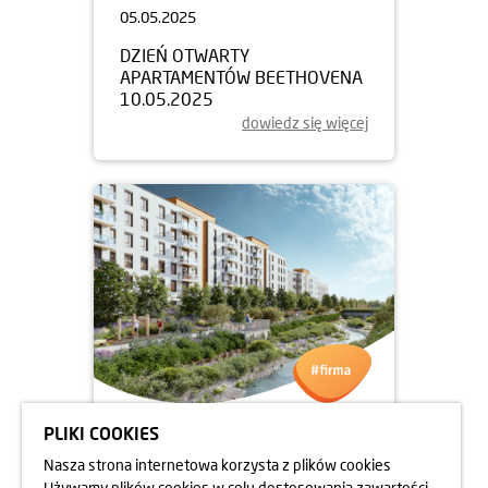
05.05.2025
DZIEŃ OTWARTY
APARTAMENTÓW BEETHOVENA
10.05.2025
dowiedz się więcej
PLIKI COOKIES
05.05.2025
Nasza strona internetowa korzysta z plików cookies
DZIEŃ OTWARTY
Używamy plików cookies w celu dostosowania zawartości