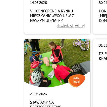
14.05.2026
30.0
VII KONFERENCJA RYNKU
KON
MIESZKANIOWEGO UEW Z
„MIE
NASZYM UDZIAŁEM
DOM
dowiedz się więcej
21.04.2026
31.0
STAWIAMY NA
DZI
BEZPIECZEŃSTWO
KRA