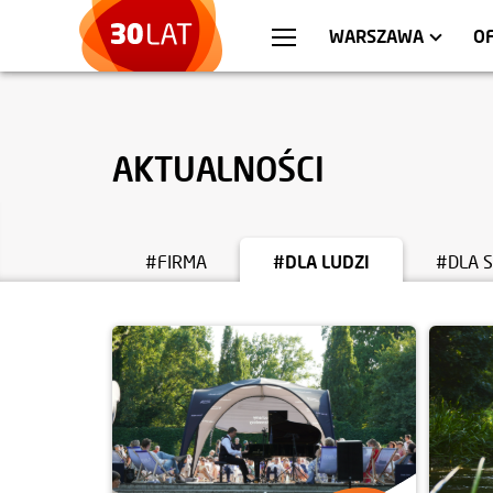
WROCŁAW
MIESZKANIA
KRA
AP
WARSZAWA
O
AKTUALNOŚCI
#FIRMA
#DLA LUDZI
#DLA 