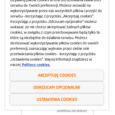
MOKOTOWA SPORTOWEGO
serwisu do Twoich preferencji. Możesz zezwolić na
10.05.2025
wykorzystywanie przez nas wszystkich plików i przejść do
dowiedz się więcej
serwisu – korzystając z przycisku „Akceptuję cookies”.
Korzystając z przycisku „Odrzucam opcjonalne” możesz
wskazać, że nie chcesz akceptować żadnych plików
cookies, w związku z czym przechowywane będą tylko te,
które są niezbędne do działania serwisu. Możesz
dostosować wykorzystywanie plików cookies do swoich
preferencji, zaznaczając wybrane przez siebie cele
przetwarzania plików cookies - korzystając z przycisku
„Ustawienia cookies”. Więcej informacji znajdziesz w
naszej
Polityce cookies.
AKCEPTUJĘ COOKIES
24.04.2025
ODRZUCAM OPCJONALNE
800 MIESZKAŃ BEZ WKŁADU
WŁASNEGO
USTAWIENIA COOKIES
dowiedz się więcej