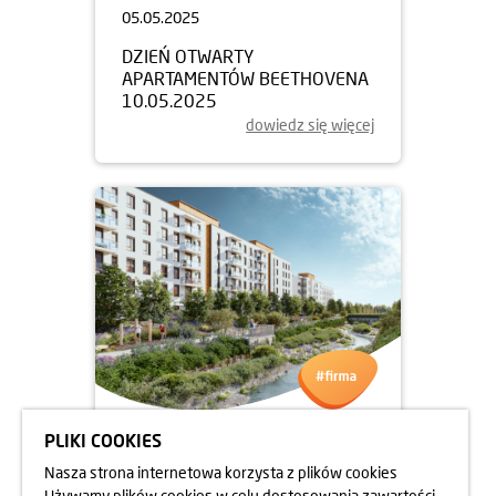
05.05.2025
DZIEŃ OTWARTY
APARTAMENTÓW BEETHOVENA
10.05.2025
dowiedz się więcej
PLIKI COOKIES
05.05.2025
Nasza strona internetowa korzysta z plików cookies
DZIEŃ OTWARTY
Używamy plików cookies w celu dostosowania zawartości