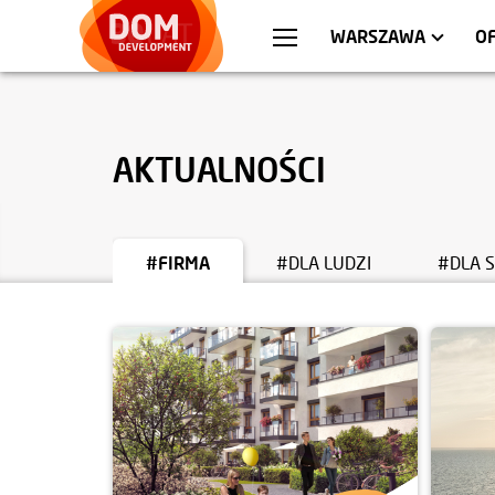
WROCŁAW
MIESZKANIA
KRA
AP
WARSZAWA
O
AKTUALNOŚCI
#FIRMA
#DLA LUDZI
#DLA 