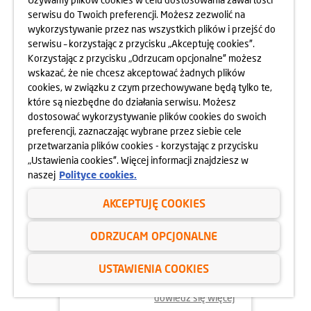
serwisu do Twoich preferencji. Możesz zezwolić na
wykorzystywanie przez nas wszystkich plików i przejść do
dowiedz się więcej
serwisu – korzystając z przycisku „Akceptuję cookies”.
Korzystając z przycisku „Odrzucam opcjonalne” możesz
wskazać, że nie chcesz akceptować żadnych plików
cookies, w związku z czym przechowywane będą tylko te,
które są niezbędne do działania serwisu. Możesz
dostosować wykorzystywanie plików cookies do swoich
preferencji, zaznaczając wybrane przez siebie cele
przetwarzania plików cookies - korzystając z przycisku
„Ustawienia cookies”. Więcej informacji znajdziesz w
naszej
Polityce cookies.
AKCEPTUJĘ COOKIES
24.04.2025
ODRZUCAM OPCJONALNE
800 MIESZKAŃ BEZ WKŁADU
WŁASNEGO
USTAWIENIA COOKIES
dowiedz się więcej