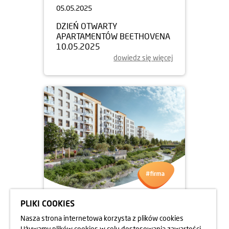
05.05.2025
DZIEŃ OTWARTY
APARTAMENTÓW BEETHOVENA
10.05.2025
dowiedz się więcej
PLIKI COOKIES
05.05.2025
Nasza strona internetowa korzysta z plików cookies
DZIEŃ OTWARTY
Używamy plików cookies w celu dostosowania zawartości