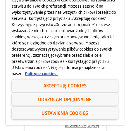
MOKOTOWA SPORTOWEGO
serwisu do Twoich preferencji. Możesz zezwolić na
10.05.2025
wykorzystywanie przez nas wszystkich plików i przejść do
dowiedz się więcej
serwisu – korzystając z przycisku „Akceptuję cookies”.
Korzystając z przycisku „Odrzucam opcjonalne” możesz
wskazać, że nie chcesz akceptować żadnych plików
cookies, w związku z czym przechowywane będą tylko te,
które są niezbędne do działania serwisu. Możesz
dostosować wykorzystywanie plików cookies do swoich
preferencji, zaznaczając wybrane przez siebie cele
przetwarzania plików cookies - korzystając z przycisku
„Ustawienia cookies”. Więcej informacji znajdziesz w
naszej
Polityce cookies.
AKCEPTUJĘ COOKIES
24.04.2025
ODRZUCAM OPCJONALNE
800 MIESZKAŃ BEZ WKŁADU
WŁASNEGO
USTAWIENIA COOKIES
dowiedz się więcej