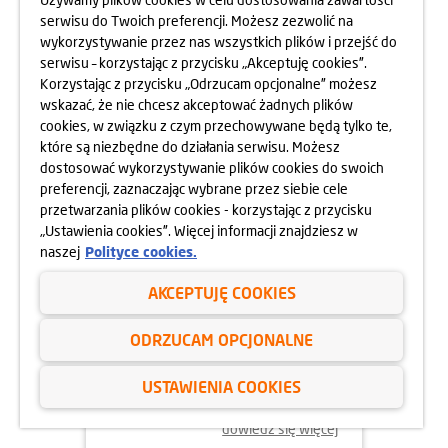
MOKOTOWA SPORTOWEGO
serwisu do Twoich preferencji. Możesz zezwolić na
10.05.2025
wykorzystywanie przez nas wszystkich plików i przejść do
dowiedz się więcej
serwisu – korzystając z przycisku „Akceptuję cookies”.
Korzystając z przycisku „Odrzucam opcjonalne” możesz
wskazać, że nie chcesz akceptować żadnych plików
cookies, w związku z czym przechowywane będą tylko te,
które są niezbędne do działania serwisu. Możesz
dostosować wykorzystywanie plików cookies do swoich
preferencji, zaznaczając wybrane przez siebie cele
przetwarzania plików cookies - korzystając z przycisku
„Ustawienia cookies”. Więcej informacji znajdziesz w
naszej
Polityce cookies.
AKCEPTUJĘ COOKIES
24.04.2025
ODRZUCAM OPCJONALNE
800 MIESZKAŃ BEZ WKŁADU
WŁASNEGO
USTAWIENIA COOKIES
dowiedz się więcej