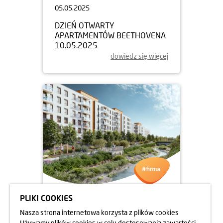
05.05.2025
DZIEŃ OTWARTY
APARTAMENTÓW BEETHOVENA
10.05.2025
dowiedz się więcej
PLIKI COOKIES
05.05.2025
Nasza strona internetowa korzysta z plików cookies
DZIEŃ OTWARTY
Używamy plików cookies w celu dostosowania zawartości