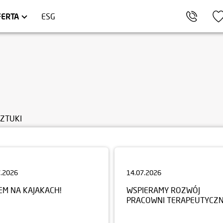
KÓW
ARTAMENTY INWESTYCYJNE
TRÓJMIASTO
HEL
LOKALE USŁUGOWE
FERTA
ESG
SZTUKI
7.2026
14.07.2026
EM NA KAJAKACH!
WSPIERAMY ROZWÓJ
PRACOWNI TERAPEUTYCZN