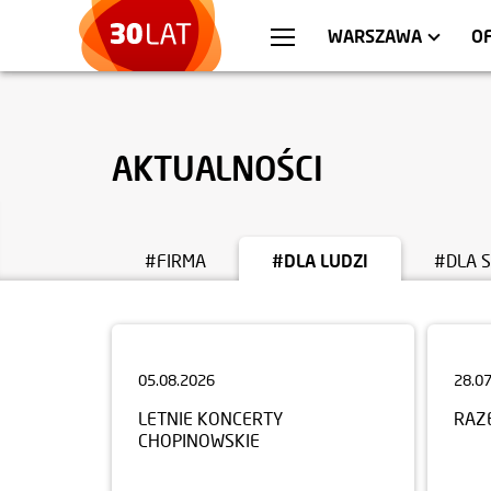
WROCŁAW
MIESZKANIA
KRA
AP
WARSZAWA
O
AKTUALNOŚCI
#FIRMA
#DLA LUDZI
#DLA 
05.08.2026
28.0
LETNIE KONCERTY
RAZ
CHOPINOWSKIE