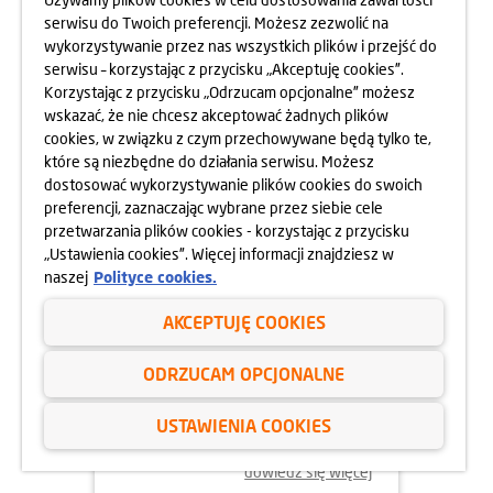
serwisu do Twoich preferencji. Możesz zezwolić na
wykorzystywanie przez nas wszystkich plików i przejść do
dowiedz się więcej
serwisu – korzystając z przycisku „Akceptuję cookies”.
Korzystając z przycisku „Odrzucam opcjonalne” możesz
wskazać, że nie chcesz akceptować żadnych plików
cookies, w związku z czym przechowywane będą tylko te,
które są niezbędne do działania serwisu. Możesz
dostosować wykorzystywanie plików cookies do swoich
preferencji, zaznaczając wybrane przez siebie cele
przetwarzania plików cookies - korzystając z przycisku
„Ustawienia cookies”. Więcej informacji znajdziesz w
naszej
Polityce cookies.
AKCEPTUJĘ COOKIES
02.06.2025
ODRZUCAM OPCJONALNE
ODYSEJA UMYSŁU 2025
USTAWIENIA COOKIES
dowiedz się więcej