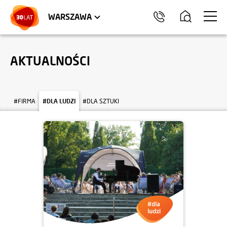
LOKALE USŁUGOWE
HEL
WARSZAWA
AKTUALNOŚCI
#FIRMA
#DLA LUDZI
#DLA SZTUKI