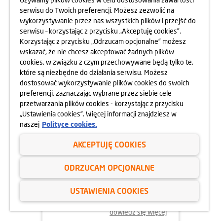
Z DOMÓW DZIECKA
serwisu do Twoich preferencji. Możesz zezwolić na
wykorzystywanie przez nas wszystkich plików i przejść do
dowiedz się więcej
serwisu – korzystając z przycisku „Akceptuję cookies”.
Korzystając z przycisku „Odrzucam opcjonalne” możesz
wskazać, że nie chcesz akceptować żadnych plików
cookies, w związku z czym przechowywane będą tylko te,
które są niezbędne do działania serwisu. Możesz
dostosować wykorzystywanie plików cookies do swoich
preferencji, zaznaczając wybrane przez siebie cele
przetwarzania plików cookies - korzystając z przycisku
„Ustawienia cookies”. Więcej informacji znajdziesz w
naszej
Polityce cookies.
AKCEPTUJĘ COOKIES
15.07.2024
ODRZUCAM OPCJONALNE
FIRMOWY SPŁYW KAJAKOWY ZE
USTAWIENIA COOKIES
SPRZĄTANIEM RZEKI
dowiedz się więcej