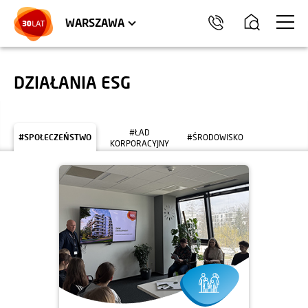
LOKALE USŁUGOWE
HEL
WARSZAWA
DZIAŁANIA ESG
#ŁAD
#SPOŁECZEŃSTWO
#ŚRODOWISKO
KORPORACYJNY