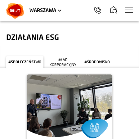
LOKALE USŁUGOWE
HEL
WARSZAWA
DZIAŁANIA ESG
#ŁAD
#SPOŁECZEŃSTWO
#ŚRODOWISKO
KORPORACYJNY