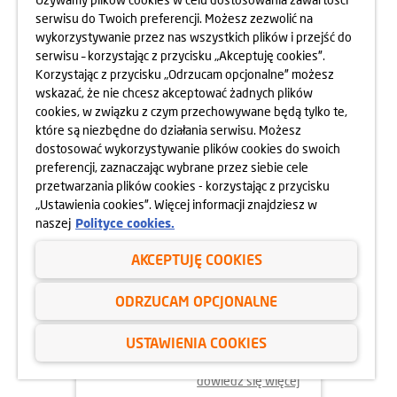
Z DOMÓW DZIECKA
serwisu do Twoich preferencji. Możesz zezwolić na
wykorzystywanie przez nas wszystkich plików i przejść do
dowiedz się więcej
serwisu – korzystając z przycisku „Akceptuję cookies”.
Korzystając z przycisku „Odrzucam opcjonalne” możesz
wskazać, że nie chcesz akceptować żadnych plików
cookies, w związku z czym przechowywane będą tylko te,
które są niezbędne do działania serwisu. Możesz
dostosować wykorzystywanie plików cookies do swoich
preferencji, zaznaczając wybrane przez siebie cele
przetwarzania plików cookies - korzystając z przycisku
„Ustawienia cookies”. Więcej informacji znajdziesz w
naszej
Polityce cookies.
AKCEPTUJĘ COOKIES
15.07.2024
ODRZUCAM OPCJONALNE
FIRMOWY SPŁYW KAJAKOWY ZE
USTAWIENIA COOKIES
SPRZĄTANIEM RZEKI
dowiedz się więcej