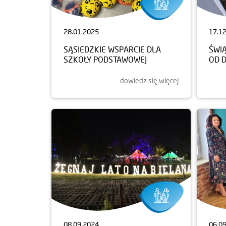
28.01.2025
17.1
SĄSIEDZKIE WSPARCIE DLA
ŚWI
SZKOŁY PODSTAWOWEJ
OD 
dowiedz się więcej
08.09.2024
06.0