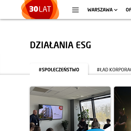
WROCŁAW
MIESZKANIA
KRA
AP
WARSZAWA
O
DZIAŁANIA ESG
#SPOŁECZEŃSTWO
#ŁAD KORPORA