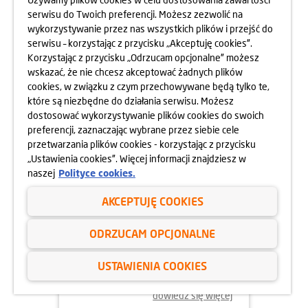
Z DOMÓW DZIECKA
serwisu do Twoich preferencji. Możesz zezwolić na
wykorzystywanie przez nas wszystkich plików i przejść do
dowiedz się więcej
serwisu – korzystając z przycisku „Akceptuję cookies”.
Korzystając z przycisku „Odrzucam opcjonalne” możesz
wskazać, że nie chcesz akceptować żadnych plików
cookies, w związku z czym przechowywane będą tylko te,
które są niezbędne do działania serwisu. Możesz
dostosować wykorzystywanie plików cookies do swoich
preferencji, zaznaczając wybrane przez siebie cele
przetwarzania plików cookies - korzystając z przycisku
„Ustawienia cookies”. Więcej informacji znajdziesz w
naszej
Polityce cookies.
AKCEPTUJĘ COOKIES
15.07.2024
ODRZUCAM OPCJONALNE
FIRMOWY SPŁYW KAJAKOWY ZE
USTAWIENIA COOKIES
SPRZĄTANIEM RZEKI
dowiedz się więcej