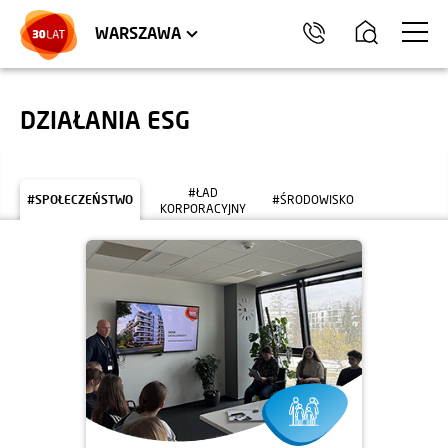
LOKALE USŁUGOWE
HEL
WARSZAWA
DZIAŁANIA ESG
#ŁAD
#SPOŁECZEŃSTWO
#ŚRODOWISKO
KORPORACYJNY