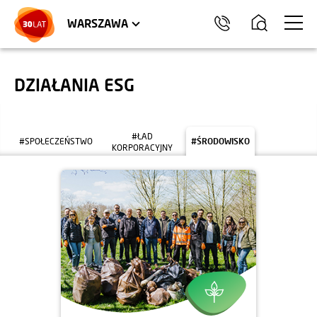
LOKALE USŁUGOWE
HEL
WARSZAWA
DZIAŁANIA ESG
#ŁAD
#SPOŁECZEŃSTWO
#ŚRODOWISKO
KORPORACYJNY