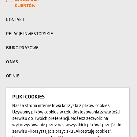
KLIENTÓW
KONTAKT
RELACJE INWESTORSKIE
BIURO PRASOWE
O NAS
OPINIE
BLOG
PLIKI COOKIES
Nasza strona internetowa korzysta z plików cookies
Przedstawione na stronie internetowej www.domd.pl wizualizacje, animacje oraz
Używamy plików cookies w celu dostosowania zawartości
modele budynku mają charakter poglądowy. Wygląd budynku oraz
serwisu do Twoich preferencji. Możesz zezwolić na
zagospodarowanie terenu mogą nieznacznie ulec zmianie na etapie realizacji.
Zmianie nie ulegną istotne cechy świadczenia oraz funkcjonalność budynku.
wykorzystywanie przez nas wszystkich plików i przejść do
Wszelkie prawa zastrzeżone. Prawa do używania, kopiowania i rozpowszechniania
wszelkich danych i materiałów dostępnych na niniejszej stronie internetowej
serwisu – korzystając z przycisku „Akceptuję cookies”.
podlegają w szczególności przepisom ustawy z dnia 4 lutego 1994 r. o Prawie