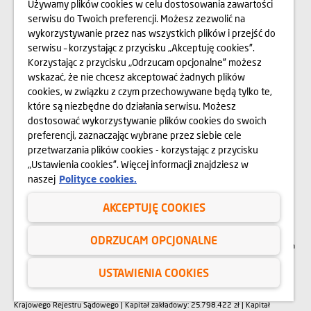
Używamy plików cookies w celu dostosowania zawartości
serwisu do Twoich preferencji. Możesz zezwolić na
BIURO PRASOWE
wykorzystywanie przez nas wszystkich plików i przejść do
serwisu – korzystając z przycisku „Akceptuję cookies”.
Korzystając z przycisku „Odrzucam opcjonalne” możesz
O NAS
wskazać, że nie chcesz akceptować żadnych plików
cookies, w związku z czym przechowywane będą tylko te,
OPINIE
które są niezbędne do działania serwisu. Możesz
dostosować wykorzystywanie plików cookies do swoich
BLOG
preferencji, zaznaczając wybrane przez siebie cele
przetwarzania plików cookies - korzystając z przycisku
„Ustawienia cookies”. Więcej informacji znajdziesz w
Przedstawione na stronie internetowej www.domd.pl wizualizacje, animacje oraz
naszej
Polityce cookies.
modele budynku mają charakter poglądowy. Wygląd budynku oraz
zagospodarowanie terenu mogą nieznacznie ulec zmianie na etapie realizacji.
Zmianie nie ulegną istotne cechy świadczenia oraz funkcjonalność budynku.
AKCEPTUJĘ COOKIES
Wszelkie prawa zastrzeżone. Prawa do używania, kopiowania i rozpowszechniania
wszelkich danych i materiałów dostępnych na niniejszej stronie internetowej
podlegają w szczególności przepisom ustawy z dnia 4 lutego 1994 r. o Prawie
autorskim i prawach pokrewnych (Dz. U. 2006 Nr 90 poz. 631 z późn. zm.).
ODRZUCAM OPCJONALNE
Wykorzystywanie danych lub materiałów z niniejszej strony w jakichkolwiek celach
wymaga każdorazowo pisemnej zgody Dom Development S.A. W przypadku
zapotrzebowania na w/w materiały prosimy o kontakt na adres:
USTAWIENIA COOKIES
marketing@domd.pl
Sąd Rejonowy dla m.st. Warszawy w Warszawie | XII Wydział Gospodarczy
Krajowego Rejestru Sądowego | Kapitał zakładowy: 25.798.422 zł | Kapitał