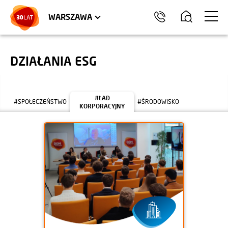
LOKALE USŁUGOWE
HEL
WARSZAWA
DZIAŁANIA ESG
#ŁAD
#SPOŁECZEŃSTWO
#ŚRODOWISKO
KORPORACYJNY